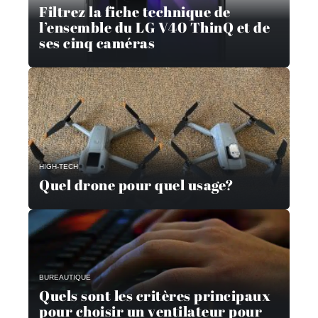
Filtrez la fiche technique de
l’ensemble du LG V40 ThinQ et de
ses cinq caméras
HIGH-TECH
Quel drone pour quel usage?
BUREAUTIQUE
Quels sont les critères principaux
pour choisir un ventilateur pour