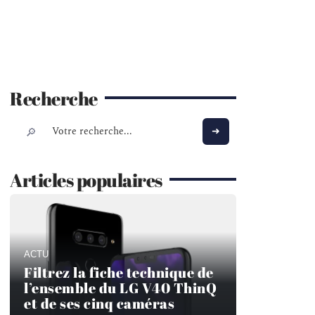
Recherche
Articles populaires
ACTU
Filtrez la fiche technique de
l’ensemble du LG V40 ThinQ
et de ses cinq caméras