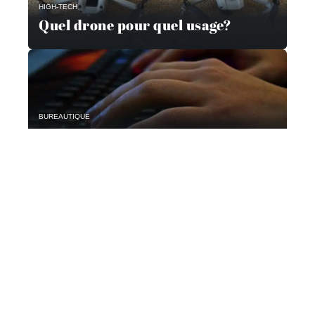
HIGH-TECH
Quel drone pour quel usage?
BUREAUTIQUE
Quels sont les critères principaux
pour choisir un ventilateur pour
son ordinateur ?
Contact
Mentions Légales
Sitemap