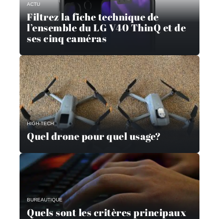
ACTU
Filtrez la fiche technique de
l’ensemble du LG V40 ThinQ et de
ses cinq caméras
HIGH-TECH
Quel drone pour quel usage?
BUREAUTIQUE
Quels sont les critères principaux