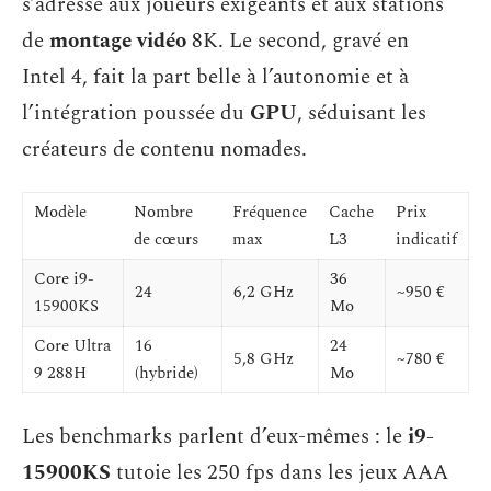
s’adresse aux joueurs exigeants et aux stations
de
montage vidéo
8K. Le second, gravé en
Intel 4, fait la part belle à l’autonomie et à
l’intégration poussée du
GPU
, séduisant les
créateurs de contenu nomades.
Modèle
Nombre
Fréquence
Cache
Prix
de cœurs
max
L3
indicatif
Core i9-
36
24
6,2 GHz
~950 €
15900KS
Mo
Core Ultra
16
24
5,8 GHz
~780 €
9 288H
(hybride)
Mo
Les benchmarks parlent d’eux-mêmes : le
i9-
15900KS
tutoie les 250 fps dans les jeux AAA