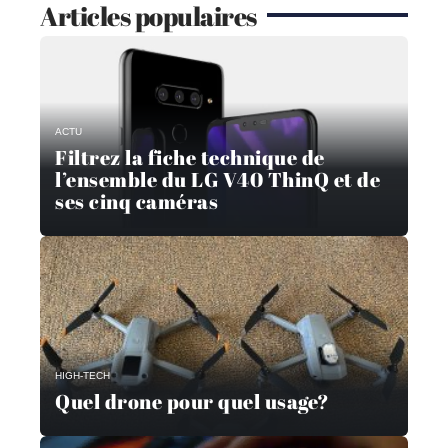
Articles populaires
ACTU
Filtrez la fiche technique de
l’ensemble du LG V40 ThinQ et de
ses cinq caméras
HIGH-TECH
Quel drone pour quel usage?