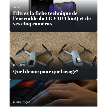
ACTU
Filtrez la fiche technique de
l’ensemble du LG V40 ThinQ et de
ses cinq caméras
HIGH-TECH
Quel drone pour quel usage?
BUREAUTIQUE