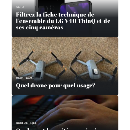
ACTU
Filtrez la fiche technique de
l’ensemble du LG V40 ThinQ et de
ses cinq caméras
HIGH-TECH
Quel drone pour quel usage?
BUREAUTIQUE