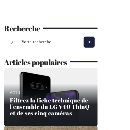
Recherche
Articles populaires
ACTU
Filtrez la fiche technique de
l’ensemble du LG V40 ThinQ
et de ses cinq caméras