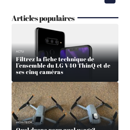
Articles populaires
ACTU
Filtrez la fiche technique de
l’ensemble du LG V40 ThinQ et de
ses cinq caméras
HIGH-TECH
Quel drone pour quel usage?