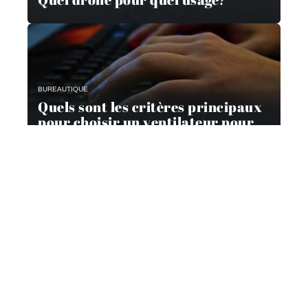
BUREAUTIQUE
Quels sont les critères principaux
pour choisir un ventilateur pour
son ordinateur ?
Contact
Mentions Légales
Sitemap
© 2025 | geeknetwork.fr