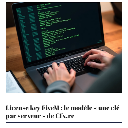
License key FiveM : le modèle « une clé
par serveur » de Cfx.re