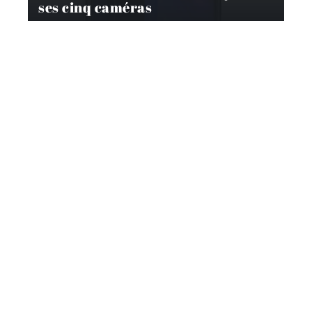
ses cinq caméras
HIGH-TECH
Quel drone pour quel usage?
BUREAUTIQUE
Quels sont les critères principaux
pour choisir un ventilateur pour
son ordinateur ?