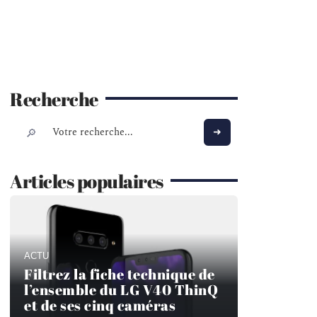
Recherche
Articles populaires
ACTU
Filtrez la fiche technique de
l’ensemble du LG V40 ThinQ
et de ses cinq caméras