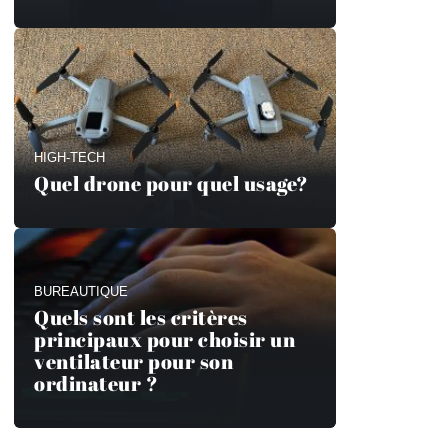
HIGH-TECH
Quel drone pour quel usage?
BUREAUTIQUE
Quels sont les critères
principaux pour choisir un
ventilateur pour son
ordinateur ?