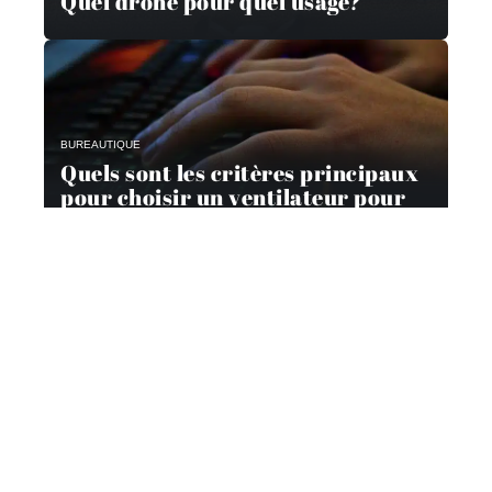
Quel drone pour quel usage?
BUREAUTIQUE
Quels sont les critères principaux
pour choisir un ventilateur pour
son ordinateur ?
Contact
Mentions Légales
Sitemap
© 2025 | geeknetwork.fr