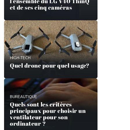
l’ensemble du LG V40 ThinQ
et de ses cinq caméras
HIGH-TECH
Quel drone pour quel usage?
BUREAUTIQUE
Quels sont les critères
principaux pour choisir un
ventilateur pour son
ordinateur ?