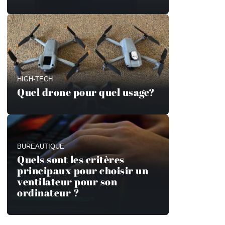
HIGH-TECH
Quel drone pour quel usage?
BUREAUTIQUE
Quels sont les critères
principaux pour choisir un
ventilateur pour son
ordinateur ?