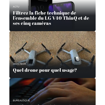
ACTU
Filtrez la fiche technique de
l’ensemble du LG V40 ThinQ et de
ses cinq caméras
HIGH-TECH
Quel drone pour quel usage?
BUREAUTIQUE