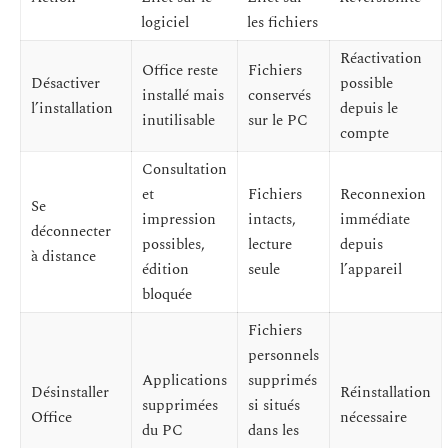
logiciel
les fichiers
Réactivation
Office reste
Fichiers
Désactiver
possible
installé mais
conservés
l’installation
depuis le
inutilisable
sur le PC
compte
Consultation
et
Fichiers
Reconnexion
Se
impression
intacts,
immédiate
déconnecter
possibles,
lecture
depuis
à distance
édition
seule
l’appareil
bloquée
Fichiers
personnels
Applications
supprimés
Désinstaller
Réinstallation
supprimées
si situés
Office
nécessaire
du PC
dans les