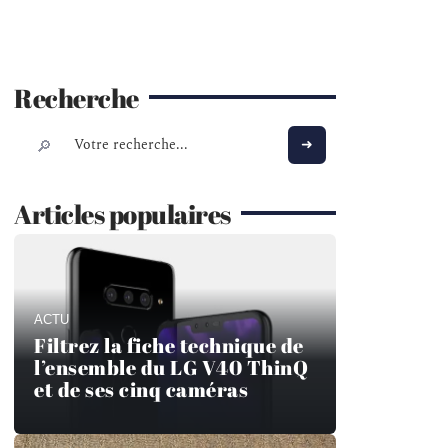
Recherche
Articles populaires
ACTU
Filtrez la fiche technique de
l’ensemble du LG V40 ThinQ
et de ses cinq caméras