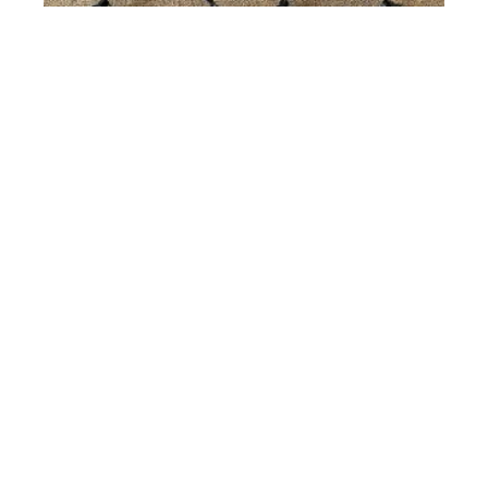
HIGH-TECH
Quel drone pour quel usage?
BUREAUTIQUE
Quels sont les critères principaux
pour choisir un ventilateur pour
son ordinateur ?