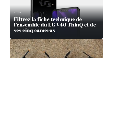
ACTU
Filtrez la fiche technique de
l’ensemble du LG V40 ThinQ et de
ses cinq caméras
HIGH-TECH
Quel drone pour quel usage?