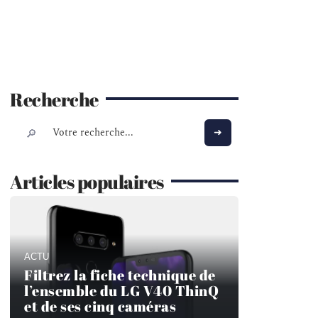
Recherche
Articles populaires
ACTU
Filtrez la fiche technique de
l’ensemble du LG V40 ThinQ
et de ses cinq caméras