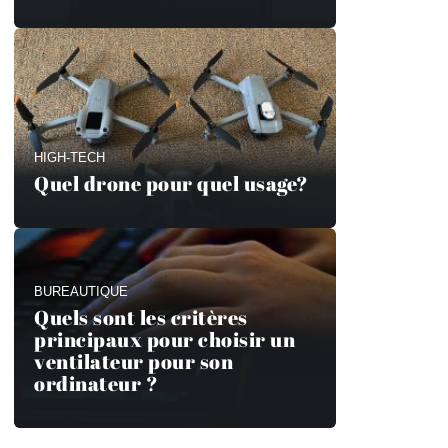
HIGH-TECH
Quel drone pour quel usage?
BUREAUTIQUE
Quels sont les critères
principaux pour choisir un
ventilateur pour son
ordinateur ?