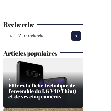
Recherche
Articles populaires
ACTU
Filtrez la fiche technique de
l’ensemble du LG V40 ThinQ
et de ses cinq caméras