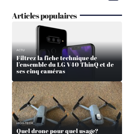
Articles populaires
ACTU
Filtrez la fiche technique de
l’ensemble du LG V40 ThinQ et de
ses cinq caméras
HIGH-TECH
Quel drone pour quel usage?