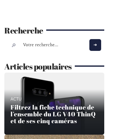
Recherche
Articles populaires
ACTU
Filtrez la fiche technique de
l’ensemble du LG V40 ThinQ
et de ses cinq caméras