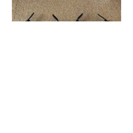
HIGH-TECH
Quel drone pour quel usage?
BUREAUTIQUE
Quels sont les critères principaux
pour choisir un ventilateur pour
son ordinateur ?