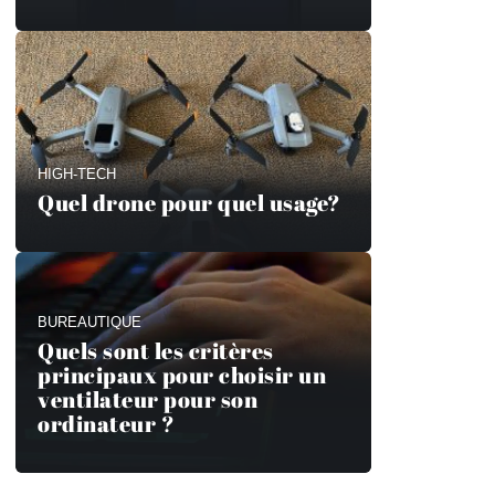
HIGH-TECH
Quel drone pour quel usage?
BUREAUTIQUE
Quels sont les critères
principaux pour choisir un
ventilateur pour son
ordinateur ?