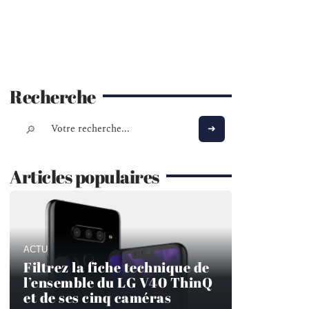
Recherche
Articles populaires
ACTU
Filtrez la fiche technique de
l’ensemble du LG V40 ThinQ
et de ses cinq caméras