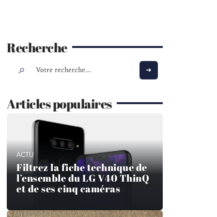
Recherche
Articles populaires
ACTU
Filtrez la fiche technique de
l’ensemble du LG V40 ThinQ
et de ses cinq caméras