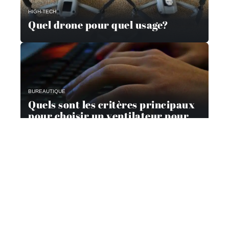
HIGH-TECH
Quel drone pour quel usage?
BUREAUTIQUE
Quels sont les critères principaux
pour choisir un ventilateur pour
son ordinateur ?