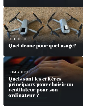
HIGH-TECH
Quel drone pour quel usage?
BUREAUTIQUE
Quels sont les critères
principaux pour choisir un
ventilateur pour son
ordinateur ?