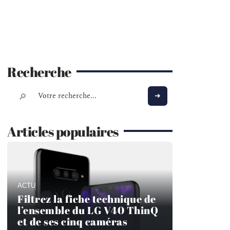
Recherche
Articles populaires
ACTU
Filtrez la fiche technique de
l’ensemble du LG V40 ThinQ
et de ses cinq caméras