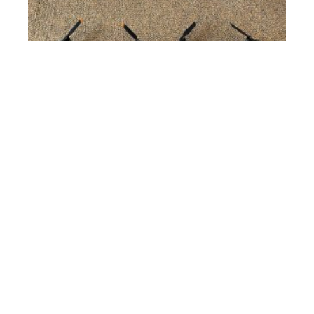
HIGH-TECH
Quel drone pour quel usage?
BUREAUTIQUE
Quels sont les critères principaux
pour choisir un ventilateur pour
son ordinateur ?