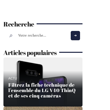
Recherche
Articles populaires
ACTU
Filtrez la fiche technique de
l’ensemble du LG V40 ThinQ
et de ses cinq caméras