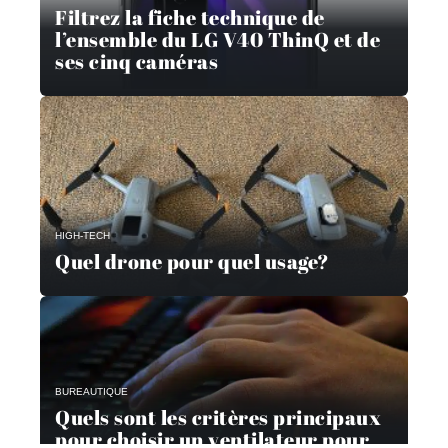
Filtrez la fiche technique de
l’ensemble du LG V40 ThinQ et de
ses cinq caméras
HIGH-TECH
Quel drone pour quel usage?
BUREAUTIQUE
Quels sont les critères principaux
pour choisir un ventilateur pour