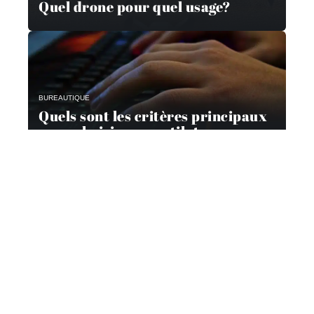
Quel drone pour quel usage?
BUREAUTIQUE
Quels sont les critères principaux
pour choisir un ventilateur pour
son ordinateur ?
Contact
Mentions Légales
Sitemap
© 2025 | geeknetwork.fr